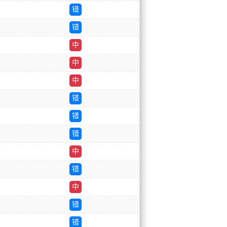
错
错
中
中
中
错
错
错
中
错
中
错
错