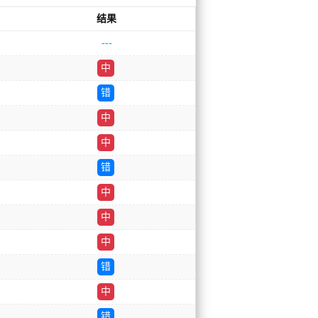
结果
---
中
错
中
中
错
中
中
中
错
中
错