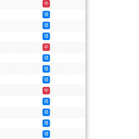
中
错
错
错
中
错
错
错
中
错
错
错
错