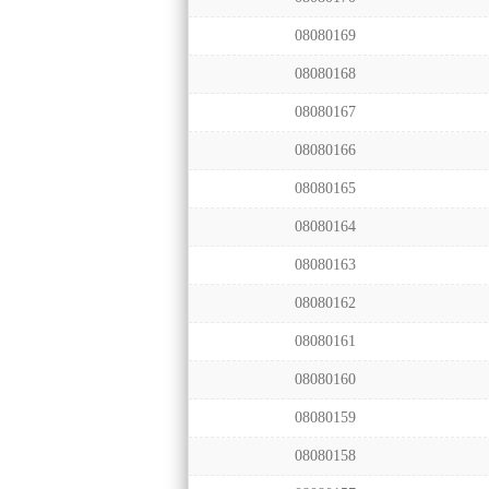
08080169
08080168
08080167
08080166
08080165
08080164
08080163
08080162
08080161
08080160
08080159
08080158