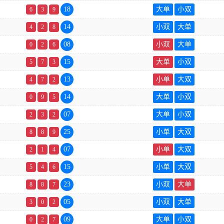
18
大单
小双
6
3
9
14
小双
大单
4
2
8
08
小双
大单
0
2
6
15
大单
小双
5
7
3
13
小单
大双
4
7
2
14
大单
小双
0
9
5
07
大单
小双
2
3
2
25
小单
大双
8
8
9
07
小单
大双
2
1
4
15
小单
大双
5
4
6
23
小双
大单
8
8
7
05
小双
大单
3
0
2
09
大单
小双
0
2
7