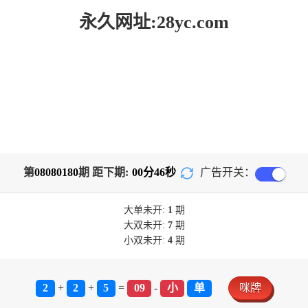
永久网址:28yc.com
第
08080180
期 距下期:
00
分
46
秒
广告开关：
大单
未开:
1
期
大双
未开:
7
期
小双
未开:
4
期
2
+
2
+
5
=
09
-
小
单
咪牌