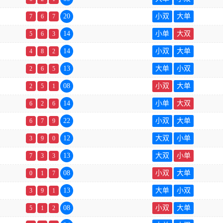
20
小双
大单
7
6
7
14
小单
大双
5
6
3
14
小双
大单
4
8
2
13
大单
小双
2
6
5
08
小双
大单
2
5
1
14
小单
大双
6
2
6
22
小双
大单
6
7
9
12
大双
小单
3
9
0
13
大双
小单
7
3
3
08
小双
大单
0
1
7
13
大单
小双
3
9
1
08
小双
大单
5
1
2