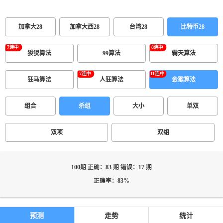
加拿大28
加拿大西28
台湾28
比特币28
狻猊算法
99算法
霸天算法
狂马算法
人狂算法
金猴算法
组合
杀组
大小
单双
双项
双组
100期 正确：83 期 错误：17 期
正确率：83%
预测
走势
统计