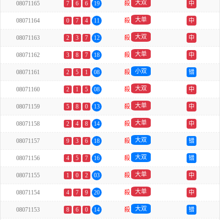
大双
08071165
7
6
6
19
殺
中
大单
08071164
0
7
4
11
殺
中
大双
08071163
2
3
7
12
殺
中
大单
08071162
3
8
7
18
殺
中
小双
08071161
2
5
1
08
殺
错
大双
08071160
2
1
5
08
殺
中
大单
08071159
5
8
0
13
殺
中
大单
08071158
2
4
8
14
殺
中
大双
08071157
9
3
6
18
殺
错
大双
08071156
4
5
7
16
殺
错
大单
08071155
1
0
2
03
殺
中
大单
08071154
4
7
9
20
殺
中
大双
08071153
8
6
0
14
殺
错