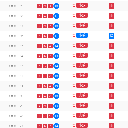
小双
08071139
6
9
1
16
殺
中
小双
08071138
5
4
2
11
殺
中
小单
08071137
2
9
5
16
殺
中
小单
08071136
3
6
2
11
殺
错
小双
08071135
2
8
4
14
殺
中
大单
08071134
4
6
3
13
殺
中
大单
08071133
6
3
5
14
殺
中
小单
08071132
7
1
8
16
殺
中
小双
08071131
7
8
4
19
殺
中
大单
08071130
4
4
8
16
殺
中
小单
08071129
4
9
2
15
殺
中
大单
08071128
2
2
9
13
殺
中
小双
08071127
3
6
5
14
殺
中