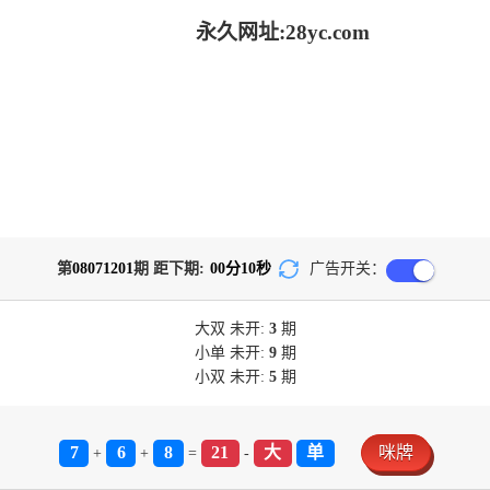
永久网址:28yc.com
第
08071201
期 距下期:
00
分
10
秒
广告开关：
大双
未开:
3
期
小单
未开:
9
期
小双
未开:
5
期
7
6
8
21
大
单
咪牌
+
+
=
-