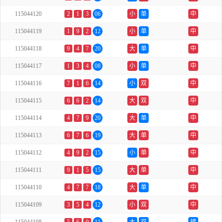
115044120
2
1
3
06
小
单
中
115044119
1
9
2
12
小
单
中
115044118
9
4
7
20
大
单
中
115044117
1
3
4
08
小
单
中
115044116
7
1
6
14
小
双
中
115044115
6
6
2
14
大
双
中
115044114
4
7
9
20
大
单
中
115044113
6
7
6
19
大
单
中
115044112
4
9
2
15
小
单
中
115044111
9
1
5
15
大
单
中
115044110
4
7
7
18
大
单
中
115044109
3
5
4
12
小
双
中