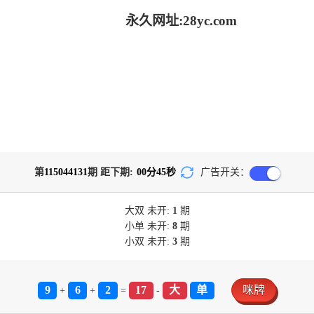
永久网址:28yc.com
第
115044131
期 距下期:
00
分
45
秒
广告开关：
大双
未开:
1
期
小单
未开:
8
期
小双
未开:
3
期
9
6
2
17
大
单
咪牌
+
+
=
-