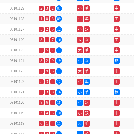
08101129
2
3
2
07
小
单
中
08101128
1
0
8
09
小
单
中
08101127
5
2
5
12
小
双
中
08101126
8
1
7
16
大
双
中
08101125
5
5
7
17
大
单
中
08101124
8
2
9
19
小
双
错
08101123
2
9
6
17
大
单
中
08101122
5
3
4
12
小
单
中
08101121
5
3
8
16
小
单
错
08101120
8
6
4
18
小
双
中
08101119
3
4
3
10
小
双
中
08101118
6
1
4
11
大
单
中