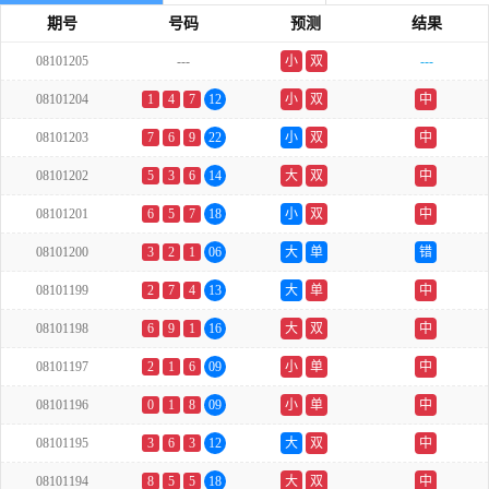
期号
号码
预测
结果
08101205
---
小
双
---
08101204
1
4
7
12
小
双
中
08101203
7
6
9
22
小
双
中
08101202
5
3
6
14
大
双
中
08101201
6
5
7
18
小
双
中
08101200
3
2
1
06
大
单
错
08101199
2
7
4
13
大
单
中
08101198
6
9
1
16
大
双
中
08101197
2
1
6
09
小
单
中
08101196
0
1
8
09
小
单
中
08101195
3
6
3
12
大
双
中
08101194
8
5
5
18
大
双
中