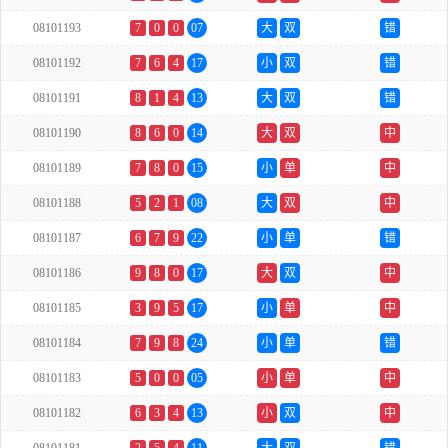
08101193
7
0
0
07
大
双
错
08101192
7
6
4
17
小
双
错
08101191
8
1
4
13
大
双
错
08101190
8
6
0
14
大
双
中
08101189
7
8
0
15
小
单
中
08101188
5
2
1
08
大
双
中
08101187
6
7
9
22
小
单
错
08101186
9
8
0
17
大
双
中
08101185
3
9
5
17
小
单
中
08101184
7
9
8
24
小
单
错
08101183
5
0
0
05
小
单
中
08101182
6
3
4
13
小
双
中