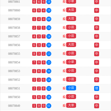
小单
08070861
6
6
6
18
殺
中
大双
08070860
6
9
4
19
殺
中
大双
08070859
1
4
4
09
殺
中
小双
08070858
2
7
5
14
殺
中
小双
08070857
4
3
7
14
殺
中
大双
08070856
6
3
1
10
殺
中
小双
08070855
8
3
2
13
殺
中
小单
08070854
7
9
9
25
殺
中
小双
08070853
1
8
7
16
殺
中
小双
08070852
5
3
6
14
殺
中
小双
08070851
2
2
8
12
殺
错
小双
08070850
5
8
5
18
殺
中
大单
08070849
1
0
0
01
殺
中