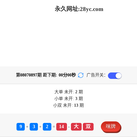
永久网址:28yc.com
第
08070897
期 距下期:
00
分
00
秒
广告开关：
大单
未开:
2
期
小单
未开:
3
期
小双
未开:
13
期
9
3
2
14
大
双
咪牌
+
+
=
-