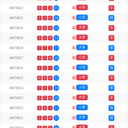
小双
08070822
0
1
4
05
殺
中
小双
08070821
2
2
0
04
殺
错
大单
08070820
2
0
8
10
殺
中
大单
08070819
3
2
9
14
殺
中
大单
08070818
7
7
3
17
殺
错
小双
08070817
3
5
8
16
殺
中
小双
08070816
1
2
7
10
殺
错
小单
08070815
0
6
6
12
殺
中
小双
08070814
7
2
1
10
殺
错
大双
08070813
5
5
0
10
殺
中
小单
08070812
4
6
1
11
殺
错
大单
08070811
2
5
8
15
殺
错
大单