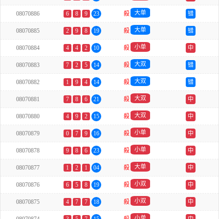
大单
08070886
6
8
9
23
殺
错
大单
08070885
2
9
8
19
殺
错
小单
08070884
4
4
2
10
殺
中
大双
08070883
7
2
5
14
殺
错
大双
08070882
1
9
4
14
殺
错
大双
08070881
7
8
6
21
殺
中
大双
08070880
4
9
2
15
殺
中
小单
08070879
0
7
9
16
殺
中
小单
08070878
9
8
6
23
殺
中
大单
08070877
1
2
1
04
殺
中
小双
08070876
6
5
8
19
殺
中
小双
08070875
4
7
7
18
殺
中
小单