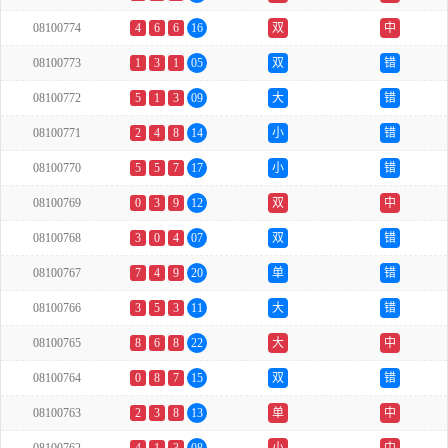
08100774
4
6
6
16
双
中
08100773
1
3
1
05
双
错
08100772
5
1
3
09
大
错
08100771
2
4
8
14
小
错
08100770
5
5
7
17
小
错
08100769
0
3
9
12
双
中
08100768
3
0
4
07
双
错
08100767
7
4
9
20
单
错
08100766
3
5
3
11
大
错
08100765
8
6
8
22
大
中
08100764
0
8
7
15
双
错
08100763
2
3
8
13
单
中