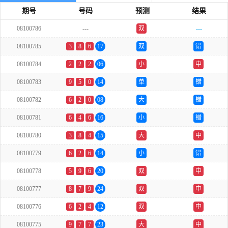
期号
号码
预测
结果
08100786
---
双
---
08100785
3
8
6
17
双
错
08100784
2
2
2
06
小
中
08100783
9
5
0
14
单
错
08100782
6
2
0
08
大
错
08100781
6
4
6
16
小
错
08100780
3
8
4
15
大
中
08100779
6
2
6
14
小
错
08100778
5
9
6
20
双
中
08100777
8
7
9
24
双
中
08100776
6
2
4
12
双
中
08100775
9
7
7
23
大
中