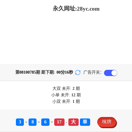
永久网址:28yc.com
第
08100785
期 距下期:
00
分
16
秒
广告开关：
大双
未开:
2
期
小单
未开:
12
期
小双
未开:
1
期
3
8
6
17
大
单
咪牌
+
+
=
-