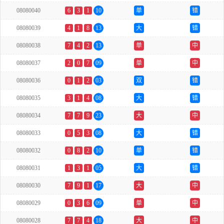
08080040
6
3
1
10
单
错
08080039
4
1
8
13
大
错
08080038
7
4
2
13
单
中
08080037
2
0
7
09
单
中
08080036
0
1
2
03
双
错
08080035
3
1
4
08
大
错
08080034
7
7
9
23
大
中
08080033
0
5
3
08
大
错
08080032
0
8
2
10
单
错
08080031
1
3
1
05
大
错
08080030
7
9
1
17
大
中
08080029
0
3
6
09
单
中
08080028
7
7
4
18
大
中