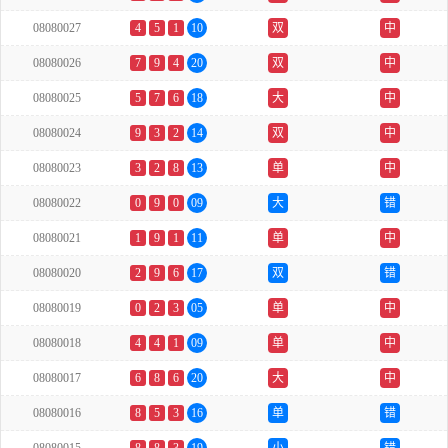
08080027
4
5
1
10
双
中
08080026
7
9
4
20
双
中
08080025
5
7
6
18
大
中
08080024
9
3
2
14
双
中
08080023
3
2
8
13
单
中
08080022
0
9
0
09
大
错
08080021
1
9
1
11
单
中
08080020
2
9
6
17
双
错
08080019
0
2
3
05
单
中
08080018
4
4
1
09
单
中
08080017
6
8
6
20
大
中
08080016
8
5
3
16
单
错