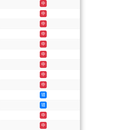
中
中
中
中
中
中
中
中
中
错
错
中
中