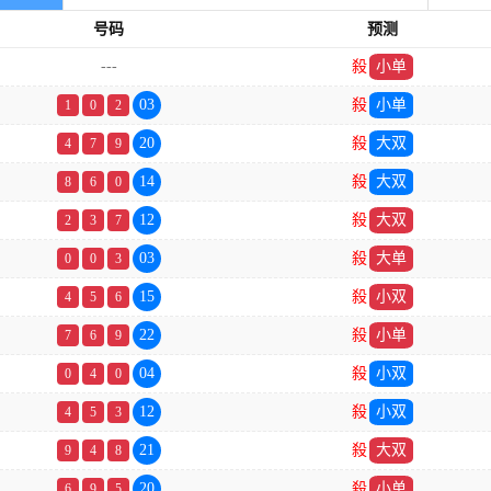
号码
预测
---
殺
小单
03
殺
小单
1
0
2
20
殺
大双
4
7
9
14
殺
大双
8
6
0
12
殺
大双
2
3
7
03
殺
大单
0
0
3
15
殺
小双
4
5
6
22
殺
小单
7
6
9
04
殺
小双
0
4
0
12
殺
小双
4
5
3
21
殺
大双
9
4
8
20
殺
小单
6
9
5