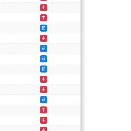
中
中
错
中
错
错
错
中
中
错
中
中
中