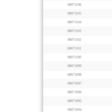
08071106
08071105
08071104
08071103
08071102
08071101
08071100
08071099
08071098
08071097
08071096
08071095
08071094