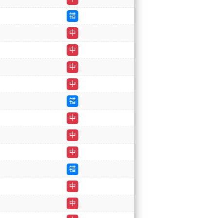
错
中
中
中
中
错
中
中
中
错
中
中