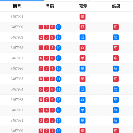
期号
号码
预测
结果
3467991
---
单
---
3467990
1
5
6
12
双
中
3467989
2
6
9
17
双
错
3467988
1
4
5
10
双
中
3467987
6
9
0
15
单
中
3467986
7
7
4
18
单
错
3467985
0
3
8
11
单
中
3467984
5
6
0
11
双
错
3467983
0
7
6
13
双
错
3467982
7
4
7
18
单
错
3467981
3
6
5
14
单
错
3467980
5
7
1
13
单
中