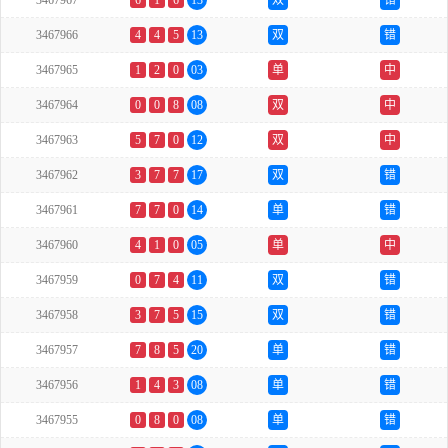
3467967
6
1
6
13
双
错
3467966
4
4
5
13
双
错
3467965
1
2
0
03
单
中
3467964
0
0
8
08
双
中
3467963
5
7
0
12
双
中
3467962
3
7
7
17
双
错
3467961
7
7
0
14
单
错
3467960
4
1
0
05
单
中
3467959
0
7
4
11
双
错
3467958
3
7
5
15
双
错
3467957
7
8
5
20
单
错
3467956
1
4
3
08
单
错
3467955
0
8
0
08
单
错