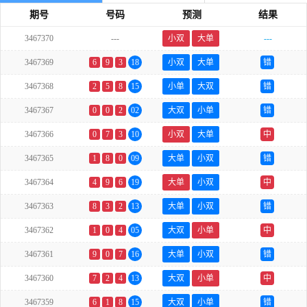
期号
号码
预测
结果
3467370
---
小双
大单
---
3467369
6
9
3
18
小双
大单
错
3467368
2
5
8
15
小单
大双
错
3467367
0
0
2
02
大双
小单
错
3467366
0
7
3
10
小双
大单
中
3467365
1
8
0
09
大单
小双
错
3467364
4
9
6
19
大单
小双
中
3467363
8
3
2
13
大单
小双
错
3467362
1
0
4
05
大双
小单
中
3467361
9
0
7
16
大单
小双
错
3467360
7
2
4
13
大双
小单
中
3467359
6
1
8
15
大双
小单
错