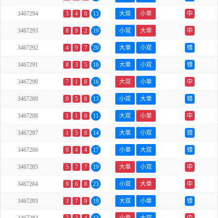
3467294
3
4
6
13
大双
小单
中
3467293
8
9
2
19
小双
大单
中
3467292
4
9
7
20
大单
小双
错
3467291
8
3
5
16
大单
小双
错
3467290
7
1
8
16
大双
小单
中
3467289
0
5
8
13
小双
大单
错
3467288
1
1
9
11
大双
小单
中
3467287
1
5
8
14
大单
小双
错
3467286
9
4
4
17
小单
大双
错
3467285
5
7
7
19
大单
小双
中
3467284
9
6
8
23
小双
大单
中
3467283
3
7
9
19
大双
小单
错