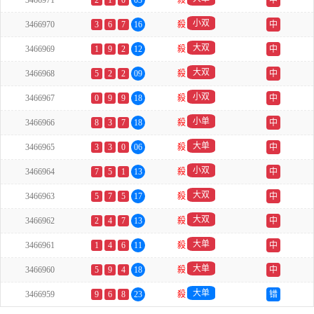
3466971
2
1
0
03
殺
中
小双
3466970
3
6
7
16
殺
中
大双
3466969
1
9
2
12
殺
中
大双
3466968
5
2
2
09
殺
中
小双
3466967
0
9
9
18
殺
中
小单
3466966
8
3
7
18
殺
中
大单
3466965
3
3
0
06
殺
中
小双
3466964
7
5
1
13
殺
中
大双
3466963
5
7
5
17
殺
中
大双
3466962
2
4
7
13
殺
中
大单
3466961
1
4
6
11
殺
中
大单
3466960
5
9
4
18
殺
中
大单
3466959
9
6
8
23
殺
错