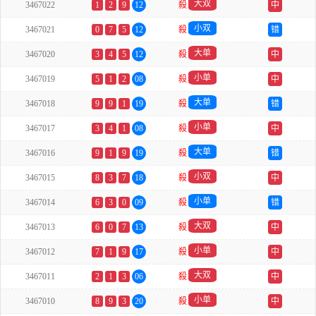
大双
3467022
1
2
9
12
殺
中
小双
3467021
0
7
5
12
殺
错
大单
3467020
3
4
5
12
殺
中
小单
3467019
5
1
2
08
殺
中
大单
3467018
9
9
1
19
殺
错
小单
3467017
3
4
1
08
殺
中
大单
3467016
9
1
9
19
殺
错
小双
3467015
8
3
7
18
殺
中
小单
3467014
6
3
0
09
殺
错
大双
3467013
6
0
7
13
殺
中
小单
3467012
7
1
9
17
殺
中
大双
3467011
2
1
3
06
殺
中
小单
3467010
8
9
3
20
殺
中