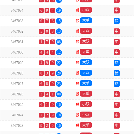
3467035
6
5
5
16
殺
中
小双
3467034
6
9
4
19
殺
中
大单
3467033
0
7
8
15
殺
错
大双
3467032
5
0
8
13
殺
中
大双
3467031
1
7
0
08
殺
中
大单
3467030
4
4
4
12
殺
中
大双
3467029
4
9
9
22
殺
错
大双
3467028
8
3
9
20
殺
错
大单
3467027
6
8
9
23
殺
错
大单
3467026
3
4
1
08
殺
中
小双
3467025
6
1
9
16
殺
中
小双
3467024
7
2
9
18
殺
中
大单
3467023
9
2
5
16
殺
中