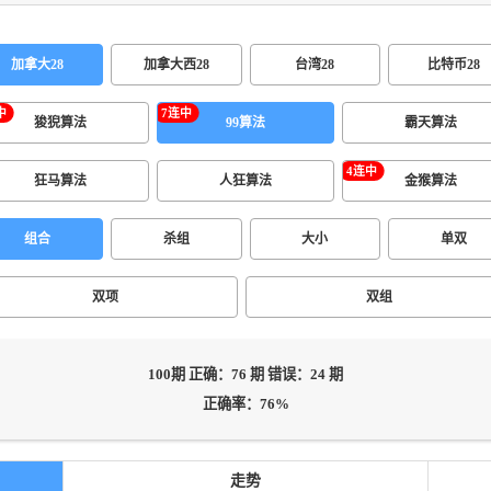
加拿大28
加拿大西28
台湾28
比特币28
狻猊算法
99算法
霸天算法
狂马算法
人狂算法
金猴算法
组合
杀组
大小
单双
双项
双组
100期 正确：76 期 错误：24 期
正确率：76%
走势