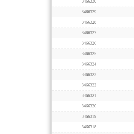
3466330
3466329
3466328
3466327
3466326
3466325
3466324
3466323
3466322
3466321
3466320
3466319
3466318