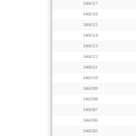
3466317
3466316
3466315
3466314
3466313
3466312
3466311
3466310
3466309
3466308
3466307
3466306
3466305