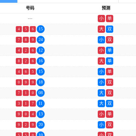
号码
预测
---
小
单
15
大
双
4
5
6
24
小
双
7
8
9
12
小
单
4
2
6
16
大
单
8
2
6
15
小
单
4
6
5
18
小
双
0
9
9
08
大
双
7
1
0
11
大
双
3
1
7
13
小
单
9
0
4
20
小
双
9
2
9
10
小
双
5
5
0