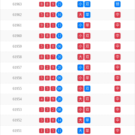
61963
8
8
9
25
小
双
错
61962
5
6
5
16
大
单
中
61961
9
5
1
15
小
单
中
61960
3
8
1
12
小
双
中
61959
5
1
0
06
小
双
中
61958
8
5
7
20
大
双
中
61957
9
2
9
20
小
双
中
61956
5
0
4
09
小
单
中
61955
3
5
1
09
小
双
中
61954
4
7
9
20
大
双
中
61953
3
3
2
08
小
双
中
61952
5
1
8
14
大
单
中
61951
1
5
5
11
大
单
中