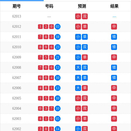
期号
号码
预测
结果
62013
---
小
双
---
62012
1
2
0
03
小
单
中
62011
7
8
3
18
小
单
错
62010
8
9
6
23
小
双
错
62009
7
5
9
21
小
单
中
62008
7
0
6
13
大
双
错
62007
6
0
4
10
大
单
错
62006
4
8
1
13
大
单
中
62005
1
5
4
10
小
双
中
62004
0
3
7
10
小
双
中
62003
4
1
0
05
小
单
中
62002
3
8
3
14
小
双
中