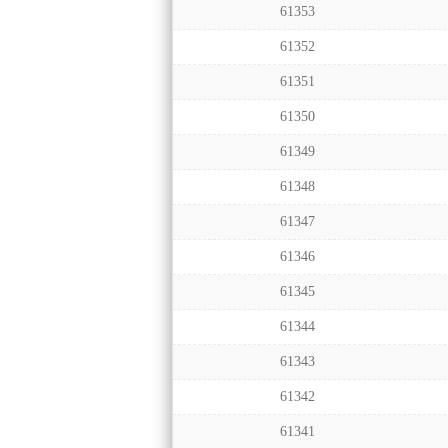
61353
61352
61351
61350
61349
61348
61347
61346
61345
61344
61343
61342
61341