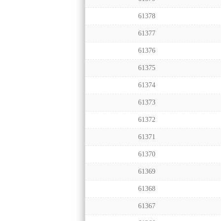
61378
61377
61376
61375
61374
61373
61372
61371
61370
61369
61368
61367