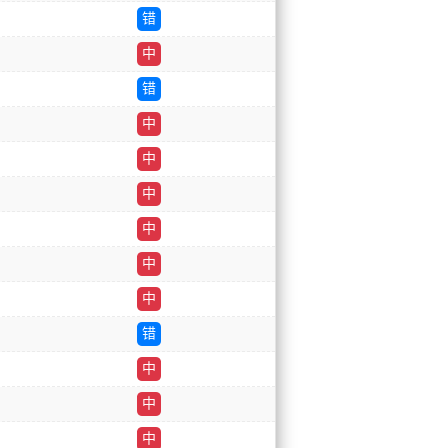
错
中
错
中
中
中
中
中
中
错
中
中
中