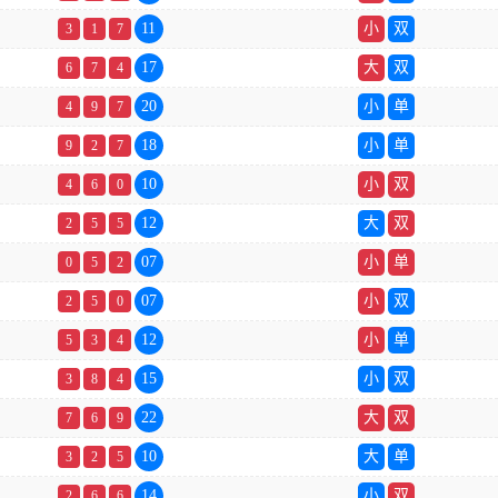
11
小
双
3
1
7
17
大
双
6
7
4
20
小
单
4
9
7
18
小
单
9
2
7
10
小
双
4
6
0
12
大
双
2
5
5
07
小
单
0
5
2
07
小
双
2
5
0
12
小
单
5
3
4
15
小
双
3
8
4
22
大
双
7
6
9
10
大
单
3
2
5
14
小
双
2
6
6