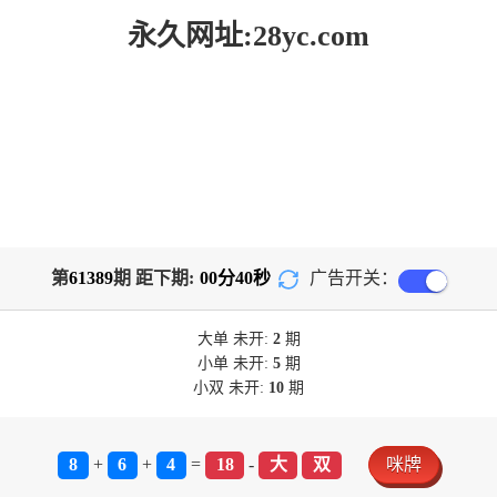
永久网址:28yc.com
第
61389
期 距下期:
00
分
40
秒
广告开关：
大单
未开:
2
期
小单
未开:
5
期
小双
未开:
10
期
8
+
6
+
4
=
18
-
大
双
咪牌