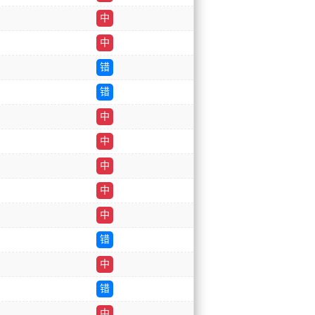
中
中
错
错
中
中
中
中
中
错
中
错
中