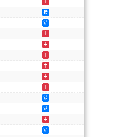
中
错
错
中
中
中
中
中
中
错
错
中
错