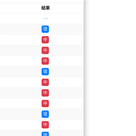
结果
---
错
中
中
中
错
中
中
中
错
中
错