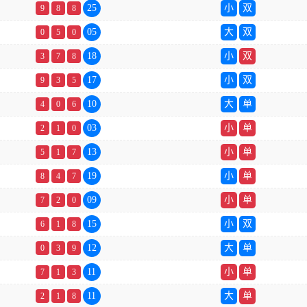
25
小
双
9
8
8
05
大
双
0
5
0
18
小
双
3
7
8
17
小
双
9
3
5
10
大
单
4
0
6
03
小
单
2
1
0
13
小
单
5
1
7
19
小
单
8
4
7
09
小
单
7
2
0
15
小
双
6
1
8
12
大
单
0
3
9
11
小
单
7
1
3
11
大
单
2
1
8