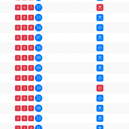
17
大
4
6
7
13
大
2
8
3
14
小
6
0
8
07
大
0
2
5
16
小
4
6
6
09
大
3
4
2
09
大
8
0
1
15
小
4
8
3
10
小
3
3
4
22
小
4
9
9
08
大
5
2
1
13
大
4
8
1
11
大
2
1
8