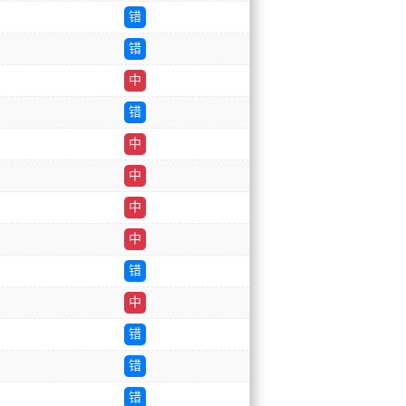
错
错
中
错
中
中
中
中
错
中
错
错
错