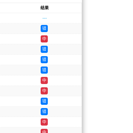
结果
---
错
中
错
错
错
中
中
错
错
中
中