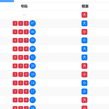
号码
预测
---
大
双
07
大
3
1
3
06
小
1
4
1
16
小
4
5
7
09
大
8
1
0
11
大
0
8
3
20
大
8
3
9
10
小
3
7
0
14
小
2
3
9
17
小
5
3
9
17
大
2
9
6
10
小
0
7
3