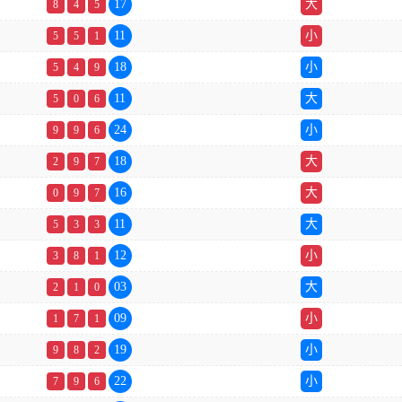
17
大
8
4
5
11
小
5
5
1
18
小
5
4
9
11
大
5
0
6
24
小
9
9
6
18
大
2
9
7
16
大
0
9
7
11
大
5
3
3
12
小
3
8
1
03
大
2
1
0
09
小
1
7
1
19
小
9
8
2
22
小
7
9
6