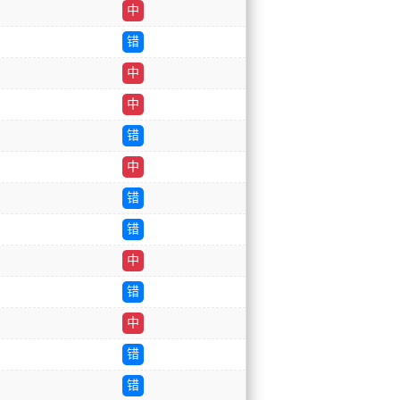
中
错
中
中
错
中
错
错
中
错
中
错
错