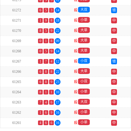
61273
6
3
3
12
殺
中
大双
61272
6
5
3
14
殺
错
小单
61271
1
9
8
18
殺
中
大单
61270
8
5
9
22
殺
中
大单
61269
0
1
8
09
殺
中
大单
61268
0
5
9
14
殺
中
小双
61267
1
7
4
12
殺
错
大单
61266
6
8
8
22
殺
中
小双
61265
6
8
9
23
殺
中
小单
61264
8
1
1
10
殺
中
大双
61263
7
4
6
17
殺
中
小单
61262
1
6
9
16
殺
中
小单
61261
4
6
6
16
殺
中