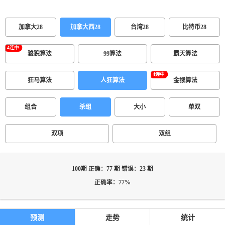
加拿大28
加拿大西28
台湾28
比特币28
狻猊算法
99算法
霸天算法
狂马算法
人狂算法
金猴算法
组合
杀组
大小
单双
双项
双组
100期 正确：77 期 错误：23 期
正确率：77%
预测
走势
统计