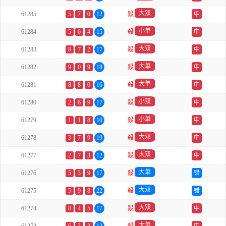
大双
61285
5
7
0
12
殺
中
小单
61284
5
6
4
15
殺
中
大双
61283
8
7
2
17
殺
中
大单
61282
9
0
9
18
殺
中
大单
61281
8
8
0
16
殺
中
小双
61280
2
6
9
17
殺
中
小单
61279
1
1
8
10
殺
中
大双
61278
3
7
9
19
殺
中
大双
61277
2
7
3
12
殺
中
大单
61276
5
3
9
17
殺
错
大双
61275
5
9
8
22
殺
错
大双
61274
8
4
5
17
殺
中
大单