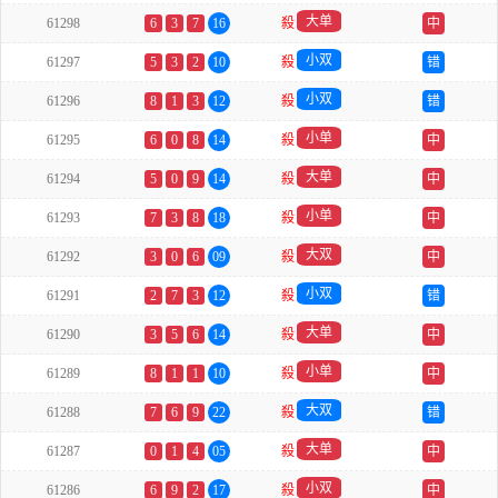
大单
61298
6
3
7
16
殺
中
小双
61297
5
3
2
10
殺
错
小双
61296
8
1
3
12
殺
错
小单
61295
6
0
8
14
殺
中
大单
61294
5
0
9
14
殺
中
小单
61293
7
3
8
18
殺
中
大双
61292
3
0
6
09
殺
中
小双
61291
2
7
3
12
殺
错
大单
61290
3
5
6
14
殺
中
小单
61289
8
1
1
10
殺
中
大双
61288
7
6
9
22
殺
错
大单
61287
0
1
4
05
殺
中
小双
61286
6
9
2
17
殺
中