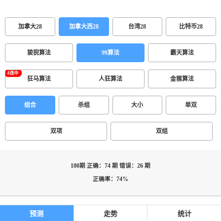
加拿大28
加拿大西28
台湾28
比特币28
狻猊算法
99算法
霸天算法
狂马算法
人狂算法
金猴算法
组合
杀组
大小
单双
双项
双组
100期 正确：74 期 错误：26 期
正确率：74%
预测
走势
统计