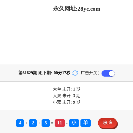
永久网址:28yc.com
第
61629
期 距下期:
00
分
17
秒
广告开关：
大单
未开:
1
期
大双
未开:
3
期
小双
未开:
9
期
4
2
5
11
小
单
咪牌
+
+
=
-