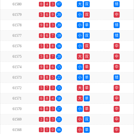
61580
0
4
3
07
大
双
错
61579
5
6
9
20
小
双
中
61578
9
8
3
20
小
单
错
61577
6
6
7
19
小
双
错
61576
5
3
8
16
小
双
中
61575
5
8
7
20
大
双
中
61574
9
0
6
15
小
单
中
61573
9
8
5
22
小
单
错
61572
5
7
3
15
大
单
中
61571
6
8
4
18
大
单
中
61570
6
8
3
17
小
单
中
61569
2
6
3
11
小
双
中
61568
5
1
0
06
小
单
中