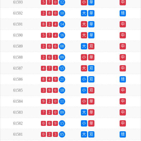
61593
5
7
0
12
小
单
中
61592
2
8
0
10
大
单
错
61591
8
2
4
14
大
单
中
61590
5
7
4
16
大
单
中
61589
2
0
6
08
大
双
中
61588
2
6
1
09
小
单
中
61587
4
7
4
15
大
双
中
61586
8
4
9
21
小
双
错
61585
3
9
6
18
小
双
中
61584
9
2
0
11
小
单
中
61583
7
2
0
09
大
单
中
61582
0
6
9
15
小
单
中
61581
0
2
3
05
大
双
错