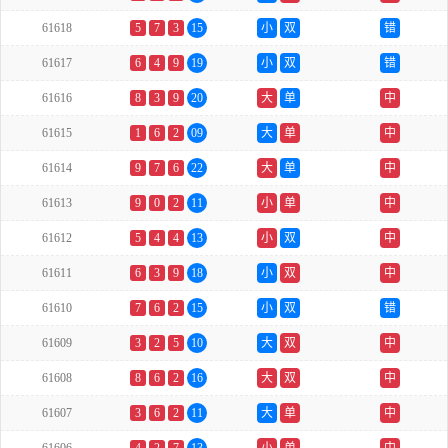
61618
5
7
3
15
小
双
错
61617
6
4
9
19
小
双
错
61616
8
3
9
20
大
单
中
61615
1
6
2
09
大
单
中
61614
9
7
6
22
大
单
中
61613
9
0
2
11
小
单
中
61612
5
4
4
13
小
双
中
61611
6
3
9
18
小
双
中
61610
7
6
2
15
小
双
错
61609
3
2
5
10
大
双
中
61608
8
6
2
16
大
双
中
61607
3
6
2
11
大
单
中