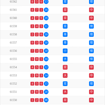
61562
8
5
0
13
双
错
61561
8
7
1
16
双
中
61560
4
7
9
20
双
中
61559
2
4
5
11
双
错
61558
2
2
6
10
单
错
61557
9
3
6
18
单
错
61556
7
3
8
18
小
错
61555
5
0
5
10
大
错
61554
4
5
3
12
双
中
61553
2
9
3
14
大
中
61552
4
5
6
15
双
错
61551
8
9
3
20
大
中
61550
1
2
5
08
双
中