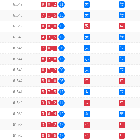
61549
9
0
2
11
大
错
61548
7
1
5
13
大
错
61547
9
9
0
18
双
中
61546
4
3
5
12
大
错
61545
7
0
1
08
大
错
61544
8
2
8
18
小
错
61543
0
7
2
09
大
错
61542
5
0
0
05
单
中
61541
5
7
5
17
双
错
61540
3
9
2
14
大
中
61539
5
6
4
15
双
错
61538
3
7
2
12
小
中
61537
0
6
6
12
小
中