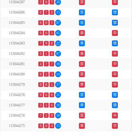
115044287
5
8
7
20
双
中
115044286
8
7
0
15
双
错
115044285
6
0
1
07
双
错
115044284
0
0
5
05
单
中
115044283
7
9
6
22
单
错
115044282
0
1
6
07
单
中
115044281
4
7
7
18
双
中
115044280
9
2
3
14
双
中
115044279
8
8
1
17
单
中
115044278
9
6
6
21
双
错
115044277
3
1
6
10
单
错
115044276
7
2
9
18
双
中
115044275
9
0
4
13
单
中