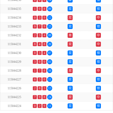
115044236
0
8
6
14
单
错
115044235
1
0
8
09
双
错
115044234
0
3
9
12
双
中
115044233
9
7
9
25
双
错
115044232
2
3
4
09
单
中
115044231
8
4
8
20
双
中
115044230
0
3
4
07
双
错
115044229
3
0
0
03
双
错
115044228
1
7
8
16
双
中
115044227
6
5
0
11
双
错
115044226
2
8
3
13
双
错
115044225
7
9
8
24
双
中
115044224
0
2
9
11
双
错