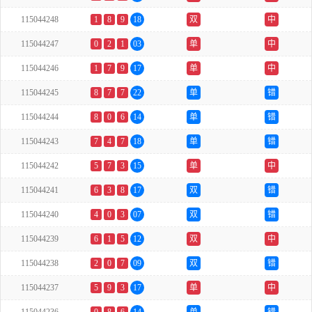
115044248
1
8
9
18
双
中
115044247
0
2
1
03
单
中
115044246
1
7
9
17
单
中
115044245
8
7
7
22
单
错
115044244
8
0
6
14
单
错
115044243
7
4
7
18
单
错
115044242
5
7
3
15
单
中
115044241
6
3
8
17
双
错
115044240
4
0
3
07
双
错
115044239
6
1
5
12
双
中
115044238
2
0
7
09
双
错
115044237
5
9
3
17
单
中