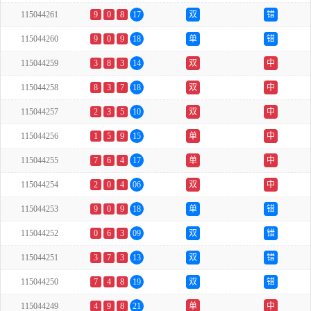
115044261
9
0
8
17
双
错
115044260
9
0
9
18
单
错
115044259
3
8
3
14
双
中
115044258
8
3
7
18
双
中
115044257
2
3
5
10
双
中
115044256
1
5
9
15
单
中
115044255
7
6
4
17
单
中
115044254
2
0
4
06
双
中
115044253
9
0
9
18
单
错
115044252
0
6
3
09
双
错
115044251
3
7
3
13
双
错
115044250
7
4
8
19
双
错
115044249
4
9
8
21
单
中