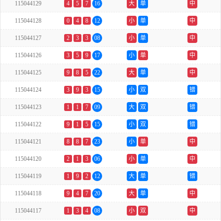
115044129
4
5
7
16
大
单
中
115044128
0
4
8
12
小
单
中
115044127
2
3
3
08
小
单
中
115044126
3
5
9
17
小
单
中
115044125
9
8
5
22
大
单
中
115044124
3
9
3
15
小
双
错
115044123
1
1
7
09
大
双
错
115044122
9
1
5
15
小
双
错
115044121
8
8
7
23
小
单
中
115044120
2
1
3
06
小
单
中
115044119
1
9
2
12
大
单
错
115044118
9
4
7
20
大
单
中
115044117
1
3
4
08
小
双
中