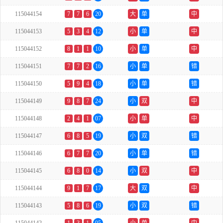
115044154
7
7
6
20
大
单
中
115044153
5
3
4
12
小
单
中
115044152
8
1
1
10
小
单
中
115044151
7
7
2
16
小
单
错
115044150
5
9
4
18
小
单
错
115044149
9
8
7
24
小
双
中
115044148
2
4
1
07
小
单
中
115044147
6
8
5
19
小
双
错
115044146
6
7
7
20
小
单
错
115044145
6
8
0
14
小
双
中
115044144
9
1
7
17
大
双
中
115044143
5
8
6
19
小
双
错