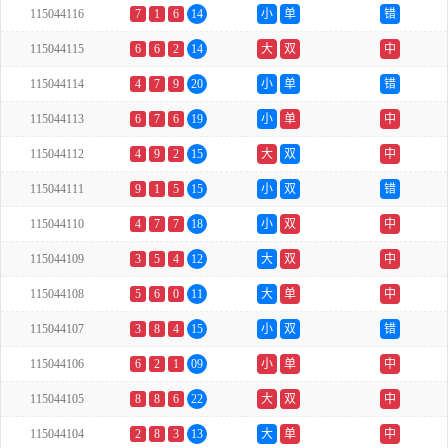
115044116
7
1
6
14
小
单
错
115044115
6
6
2
14
大
双
中
115044114
4
7
9
20
小
单
错
115044113
6
7
6
19
小
单
中
115044112
4
9
2
15
大
双
中
115044111
9
1
5
15
小
双
错
115044110
4
7
7
18
小
双
中
115044109
3
5
4
12
大
双
中
115044108
5
6
0
11
大
单
中
115044107
3
8
4
15
小
双
错
115044106
6
2
1
09
小
单
中
115044105
8
8
6
22
大
双
中
115044104
2
8
3
13
大
单
中