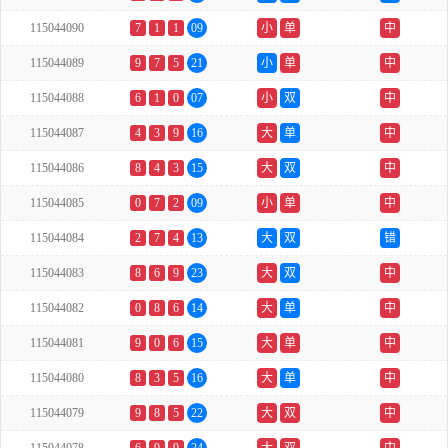
115044090
7
1
1
09
小
单
中
115044089
9
7
5
21
小
单
中
115044088
6
1
0
07
小
双
中
115044087
4
3
9
16
大
单
中
115044086
8
4
3
15
大
双
中
115044085
0
7
2
09
小
单
中
115044084
2
7
4
13
大
双
错
115044083
8
6
9
23
大
双
中
115044082
0
8
6
14
大
单
中
115044081
9
0
6
15
大
单
中
115044080
8
3
5
16
大
单
中
115044079
9
8
5
22
大
双
中