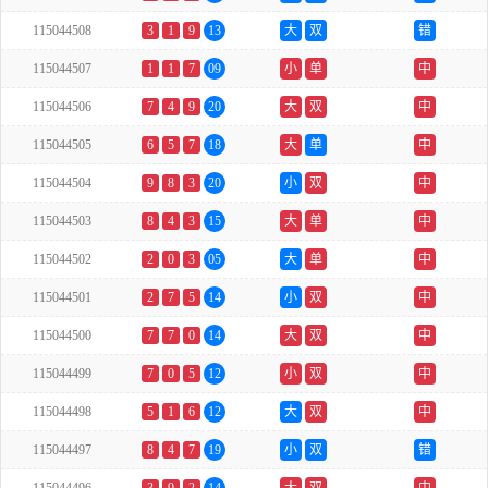
115044508
3
1
9
13
大
双
错
115044507
1
1
7
09
小
单
中
115044506
7
4
9
20
大
双
中
115044505
6
5
7
18
大
单
中
115044504
9
8
3
20
小
双
中
115044503
8
4
3
15
大
单
中
115044502
2
0
3
05
大
单
中
115044501
2
7
5
14
小
双
中
115044500
7
7
0
14
大
双
中
115044499
7
0
5
12
小
双
中
115044498
5
1
6
12
大
双
中
115044497
8
4
7
19
小
双
错