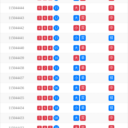
115044444
6
2
7
15
大
单
中
115044443
3
6
3
12
大
双
中
115044442
4
8
0
12
小
双
中
115044441
3
8
4
15
小
双
错
115044440
1
0
4
05
大
单
中
115044439
8
4
4
16
大
单
中
115044438
4
2
5
11
大
单
中
115044437
9
8
9
26
小
单
错
115044436
6
0
0
06
大
双
中
115044435
3
0
8
11
大
双
错
115044434
4
6
8
18
小
单
错
115044433
5
3
0
08
大
双
中