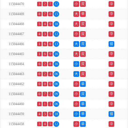
115044470
3
2
7
12
小
双
中
115044469
8
7
0
15
大
单
中
115044468
5
4
9
18
大
双
中
115044467
4
3
5
12
小
双
中
115044466
1
6
6
13
大
双
错
115044465
1
6
9
16
大
双
中
115044464
6
2
8
16
小
双
中
115044463
0
2
4
06
大
双
中
115044462
0
0
0
00
小
单
中
115044461
0
7
2
09
小
双
中
115044460
4
1
1
06
小
单
中
115044459
4
5
9
18
小
单
错
115044458
3
4
5
12
小
单
中