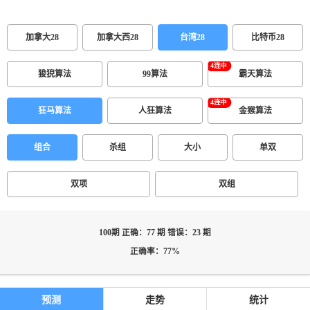
加拿大28
加拿大西28
台湾28
比特币28
狻猊算法
99算法
霸天算法
狂马算法
人狂算法
金猴算法
组合
杀组
大小
单双
双项
双组
100期 正确：77 期 错误：23 期
正确率：77%
预测
走势
统计