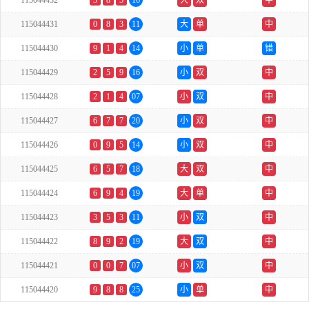
115044432
3
8
5
16
大
双
中
115044431
0
8
3
11
大
单
中
115044430
9
1
4
14
小
单
错
115044429
2
5
9
16
小
双
中
115044428
2
1
4
07
小
双
中
115044427
6
7
7
20
小
双
中
115044426
0
9
5
14
小
双
中
115044425
6
5
7
18
大
双
中
115044424
6
9
4
19
大
单
中
115044423
3
5
3
11
小
双
中
115044422
8
9
2
19
大
双
中
115044421
0
0
7
07
小
双
中
115044420
9
8
8
25
小
单
中