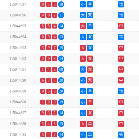
115044697
8
7
3
18
小
单
错
115044696
9
0
2
11
大
双
错
115044695
5
5
4
14
大
单
中
115044694
0
9
4
13
大
双
错
115044693
3
9
7
19
大
双
中
115044692
2
9
3
14
大
双
中
115044691
1
4
3
08
大
双
中
115044690
6
7
7
20
小
双
中
115044689
9
3
8
20
小
单
错
115044688
1
9
9
19
小
单
中
115044687
9
3
2
14
小
双
中
115044686
3
4
8
15
大
单
中
115044685
3
4
7
14
小
单
错