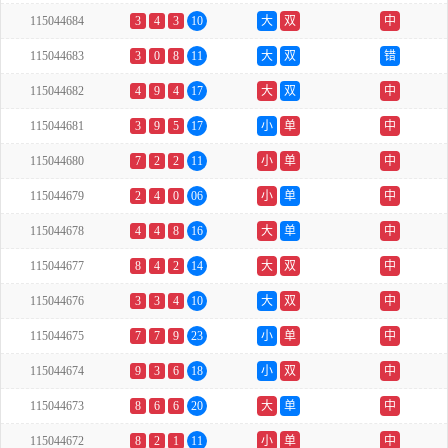
115044684
3
4
3
10
大
双
中
115044683
3
0
8
11
大
双
错
115044682
4
9
4
17
大
双
中
115044681
3
9
5
17
小
单
中
115044680
7
2
2
11
小
单
中
115044679
2
4
0
06
小
单
中
115044678
4
4
8
16
大
单
中
115044677
8
4
2
14
大
双
中
115044676
3
3
4
10
大
双
中
115044675
7
7
9
23
小
单
中
115044674
9
3
6
18
小
双
中
115044673
8
6
6
20
大
单
中
115044672
8
2
1
11
小
单
中