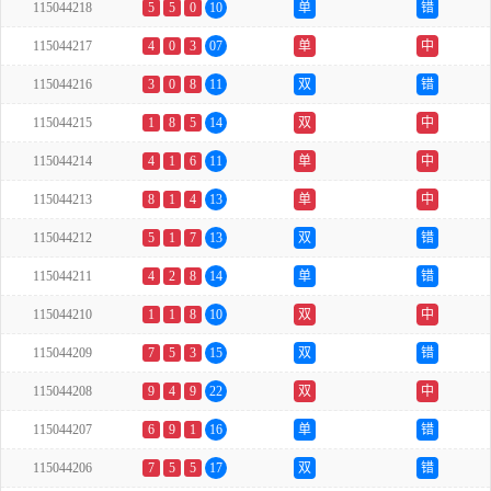
115044218
5
5
0
10
单
错
115044217
4
0
3
07
单
中
115044216
3
0
8
11
双
错
115044215
1
8
5
14
双
中
115044214
4
1
6
11
单
中
115044213
8
1
4
13
单
中
115044212
5
1
7
13
双
错
115044211
4
2
8
14
单
错
115044210
1
1
8
10
双
中
115044209
7
5
3
15
双
错
115044208
9
4
9
22
双
中
115044207
6
9
1
16
单
错
115044206
7
5
5
17
双
错