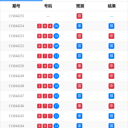
期号
号码
预测
结果
115044255
---
双
---
115044254
2
0
4
06
单
错
115044253
9
0
9
18
双
中
115044252
0
6
3
09
双
错
115044251
3
7
3
13
双
错
115044250
7
4
8
19
单
中
115044249
4
9
8
21
单
中
115044248
1
8
9
18
双
中
115044247
0
2
1
03
双
错
115044246
1
7
9
17
单
中
115044245
8
7
7
22
单
错
115044244
8
0
6
14
单
错