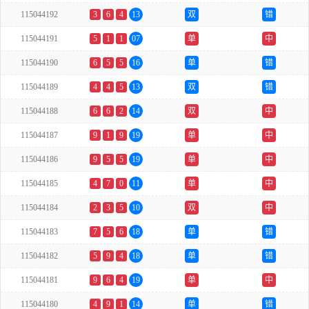
115044192
3
6
4
13
双
错
115044191
5
1
1
07
单
中
115044190
6
5
5
16
单
错
115044189
4
4
5
13
双
错
115044188
6
6
2
14
双
中
115044187
9
1
9
19
单
中
115044186
9
5
5
19
单
中
115044185
4
7
0
11
单
中
115044184
2
3
5
10
双
中
115044183
7
5
6
18
单
错
115044182
5
9
4
18
单
错
115044181
9
6
4
19
单
中
115044180
4
9
1
14
单
错