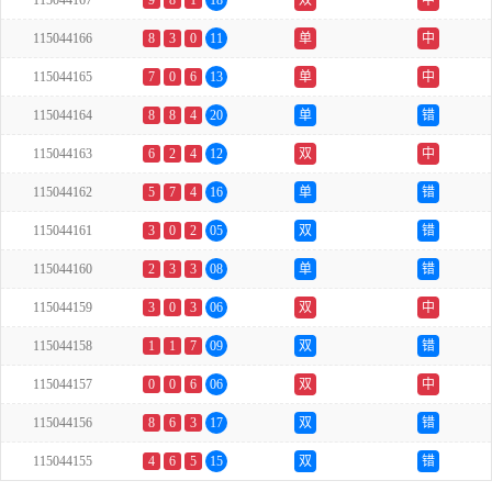
115044167
9
8
1
18
双
中
115044166
8
3
0
11
单
中
115044165
7
0
6
13
单
中
115044164
8
8
4
20
单
错
115044163
6
2
4
12
双
中
115044162
5
7
4
16
单
错
115044161
3
0
2
05
双
错
115044160
2
3
3
08
单
错
115044159
3
0
3
06
双
中
115044158
1
1
7
09
双
错
115044157
0
0
6
06
双
中
115044156
8
6
3
17
双
错
115044155
4
6
5
15
双
错