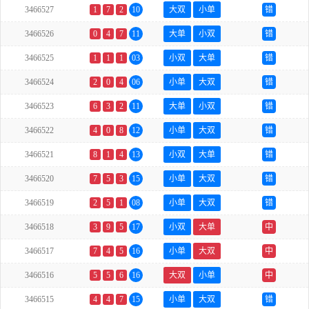
3466527
1
7
2
10
大双
小单
错
3466526
0
4
7
11
大单
小双
错
3466525
1
1
1
03
小双
大单
错
3466524
2
0
4
06
小单
大双
错
3466523
6
3
2
11
大单
小双
错
3466522
4
0
8
12
小单
大双
错
3466521
8
1
4
13
小双
大单
错
3466520
7
5
3
15
小单
大双
错
3466519
2
5
1
08
小单
大双
错
3466518
3
9
5
17
小双
大单
中
3466517
7
4
5
16
小单
大双
中
3466516
5
5
6
16
大双
小单
中
3466515
4
4
7
15
小单
大双
错