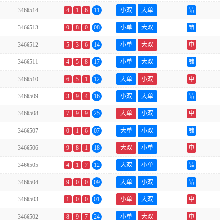
3466514
4
1
6
11
小双
大单
错
3466513
0
8
0
08
小单
大双
错
3466512
5
3
6
14
小单
大双
中
3466511
4
5
8
17
小单
大双
错
3466510
6
5
1
12
大单
小双
中
3466509
3
9
4
16
小双
大单
错
3466508
7
9
9
25
大单
小双
中
3466507
0
1
6
07
大单
小双
错
3466506
9
8
1
18
大双
小单
中
3466505
4
1
7
12
大双
小单
错
3466504
9
0
0
09
大单
小双
错
3466503
1
0
0
01
小单
大双
中
3466502
8
9
7
24
小单
大双
中