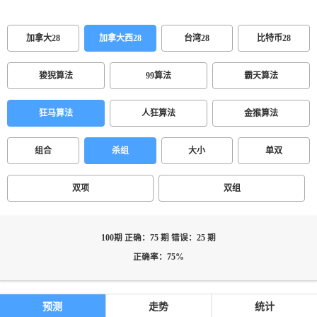
加拿大28
加拿大西28
台湾28
比特币28
狻猊算法
99算法
霸天算法
狂马算法
人狂算法
金猴算法
组合
杀组
大小
单双
双项
双组
100期 正确：75 期 错误：25 期
正确率：75%
预测
走势
统计