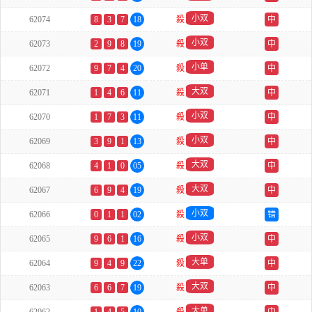
小双
62074
8
3
7
18
殺
中
小双
62073
2
9
8
19
殺
中
小单
62072
9
7
4
20
殺
中
大双
62071
1
4
6
11
殺
中
小双
62070
1
7
3
11
殺
中
小双
62069
3
9
1
13
殺
中
大双
62068
4
1
0
05
殺
中
大双
62067
6
9
4
19
殺
中
小双
62066
0
1
1
02
殺
错
小双
62065
9
6
1
16
殺
中
大单
62064
9
4
9
22
殺
中
大双
62063
6
6
7
19
殺
中
大单