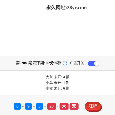
永久网址:28yc.com
第
62085
期 距下期:
02
分
09
秒
广告开关：
大单
未开:
4
期
小单
未开:
1
期
小双
未开:
6
期
6
9
5
20
大
双
咪牌
+
+
=
-