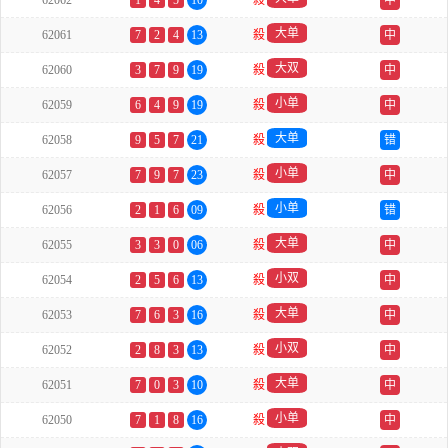
62062
1
4
5
10
殺
中
大单
62061
7
2
4
13
殺
中
大双
62060
3
7
9
19
殺
中
小单
62059
6
4
9
19
殺
中
大单
62058
9
5
7
21
殺
错
小单
62057
7
9
7
23
殺
中
小单
62056
2
1
6
09
殺
错
大单
62055
3
3
0
06
殺
中
小双
62054
2
5
6
13
殺
中
大单
62053
7
6
3
16
殺
中
小双
62052
2
8
3
13
殺
中
大单
62051
7
0
3
10
殺
中
小单
62050
7
1
8
16
殺
中