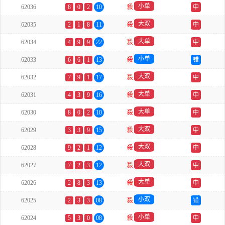
小单
62036
8
0
2
10
殺
中
大双
62035
2
1
8
11
殺
中
大单
62034
4
9
9
22
殺
中
小单
62033
6
6
1
13
殺
错
大双
62032
7
9
1
17
殺
中
大单
62031
4
3
9
16
殺
中
大单
62030
8
0
2
10
殺
中
大双
62029
3
3
9
15
殺
中
大双
62028
9
2
1
12
殺
中
大双
62027
7
2
3
12
殺
中
大单
62026
2
8
3
13
殺
中
小双
62025
2
3
3
08
殺
错
小单
62024
5
3
0
08
殺
中