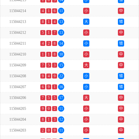
115044215
1
8
5
14
小
错
115044214
4
1
6
11
小
中
115044213
8
1
4
13
大
错
115044212
5
1
7
13
小
中
115044211
4
2
8
14
小
错
115044210
1
1
8
10
小
中
115044209
7
5
3
15
大
中
115044208
9
4
9
22
小
错
115044207
6
9
1
16
小
错
115044206
7
5
5
17
大
中
115044205
9
0
2
11
小
中
115044204
8
1
3
12
小
中
115044203
2
0
9
11
小
中