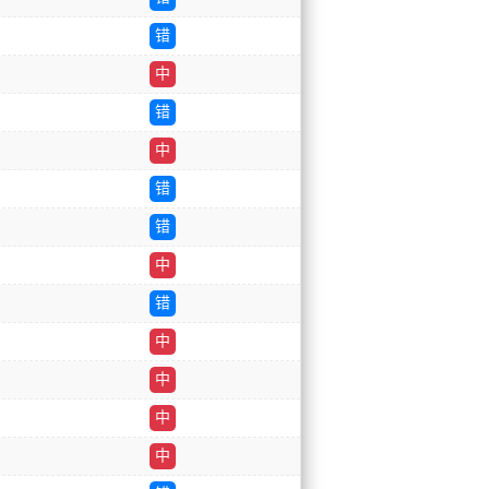
错
中
错
中
错
错
中
错
中
中
中
中