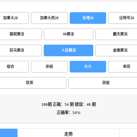
加拿大28
加拿大西28
台湾28
比特币28
狻猊算法
99算法
霸天算法
狂马算法
人狂算法
金猴算法
组合
杀组
大小
单双
双项
双组
100期 正确：54 期 错误：46 期
正确率：54%
走势