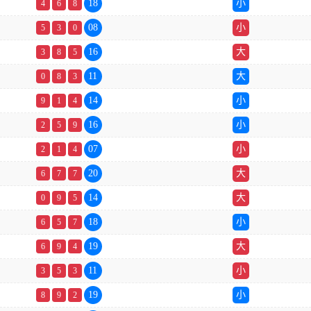
18
小
4
6
8
08
小
5
3
0
16
大
3
8
5
11
大
0
8
3
14
小
9
1
4
16
小
2
5
9
07
小
2
1
4
20
大
6
7
7
14
大
0
9
5
18
小
6
5
7
19
大
6
9
4
11
小
3
5
3
19
小
8
9
2