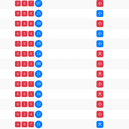
07
小
0
0
7
25
小
9
8
8
10
小
0
4
6
15
小
6
5
4
19
小
7
9
3
14
大
9
5
0
08
小
2
3
3
21
大
6
8
7
10
小
0
3
7
16
大
9
6
1
12
小
6
1
5
12
小
6
2
4
11
大
4
0
7