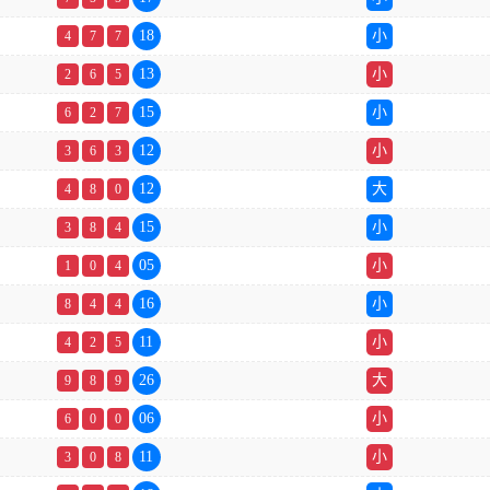
18
小
4
7
7
13
小
2
6
5
15
小
6
2
7
12
小
3
6
3
12
大
4
8
0
15
小
3
8
4
05
小
1
0
4
16
小
8
4
4
11
小
4
2
5
26
大
9
8
9
06
小
6
0
0
11
小
3
0
8