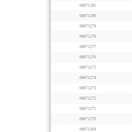
08071281
08071280
08071279
08071278
08071277
08071276
08071275
08071274
08071273
08071272
08071271
08071270
08071269