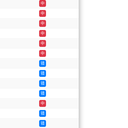
中
中
中
中
中
中
错
错
错
错
中
错
错