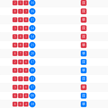
10
双
2
5
3
16
双
8
5
3
15
单
7
8
0
14
双
3
3
8
14
双
5
8
1
21
单
6
8
7
20
单
8
7
5
17
双
2
9
6
18
单
9
9
0
13
双
5
7
1
17
单
3
8
6
09
双
6
3
0
18
单
8
6
4