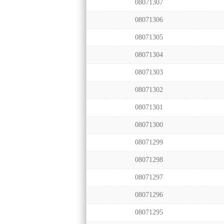
08071307
08071306
08071305
08071304
08071303
08071302
08071301
08071300
08071299
08071298
08071297
08071296
08071295