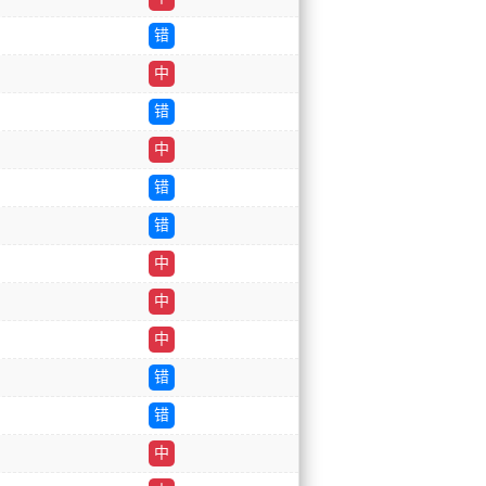
错
中
错
中
错
错
中
中
中
错
错
中