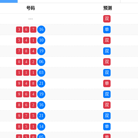
号码
预测
---
双
16
单
3
6
7
10
双
5
4
1
19
双
7
8
4
06
双
0
4
2
03
双
1
1
1
21
单
9
4
8
19
双
9
6
4
16
双
8
6
2
21
双
9
7
5
14
单
8
5
1
05
单
0
5
0