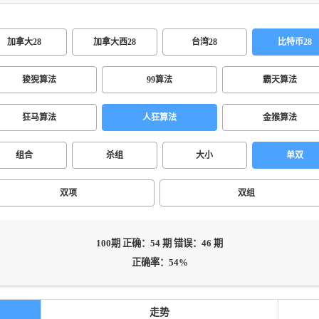
加拿大28
加拿大西28
台湾28
比特币28
狻猊算法
99算法
霸天算法
狂马算法
人狂算法
金猴算法
组合
杀组
大小
单双
双项
双组
100期 正确：54 期 错误：46 期
正确率：54%
走势