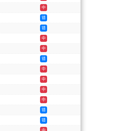
中
错
错
中
中
错
中
中
中
中
错
错
中