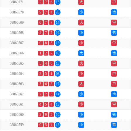
08060571
2
7
6
15
大
中
08060570
9
7
4
20
小
错
08060569
0
7
7
14
大
中
08060568
4
7
5
16
小
错
08060567
0
8
5
13
小
中
08060566
1
2
7
10
大
错
08060565
5
4
6
15
大
中
08060564
2
5
1
08
小
中
08060563
3
6
8
17
大
中
08060562
7
2
5
14
小
错
08060561
4
5
4
13
小
中
08060560
2
9
5
16
小
错
08060559
9
5
4
18
小
错