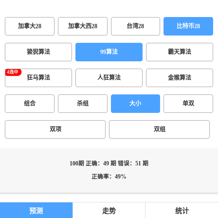
加拿大28
加拿大西28
台湾28
比特币28
狻猊算法
99算法
霸天算法
狂马算法
人狂算法
金猴算法
组合
杀组
大小
单双
双项
双组
100期 正确：49 期 错误：51 期
正确率：49%
预测
走势
统计