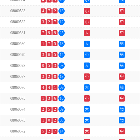
08060584
4
3
9
16
小
错
08060583
4
7
2
13
小
中
08060582
3
2
7
12
小
中
08060581
7
9
9
25
大
中
08060580
1
7
5
13
大
错
08060579
3
6
5
14
小
错
08060578
0
5
3
08
大
错
08060577
3
2
8
13
小
中
08060576
4
4
1
09
大
错
08060575
1
3
6
10
小
中
08060574
2
5
2
09
大
错
08060573
1
0
2
03
大
错
08060572
5
2
7
14
大
中