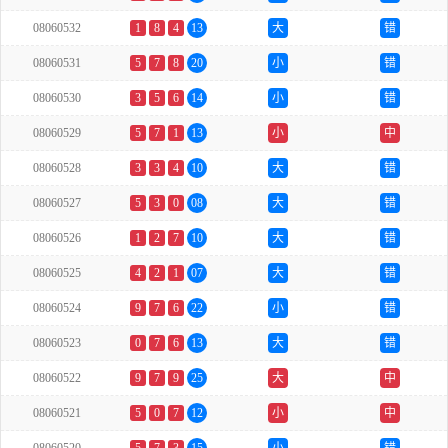
08060532
1
8
4
13
大
错
08060531
5
7
8
20
小
错
08060530
3
5
6
14
小
错
08060529
5
7
1
13
小
中
08060528
3
3
4
10
大
错
08060527
5
3
0
08
大
错
08060526
1
2
7
10
大
错
08060525
4
2
1
07
大
错
08060524
9
7
6
22
小
错
08060523
0
7
6
13
大
错
08060522
9
7
9
25
大
中
08060521
5
0
7
12
小
中