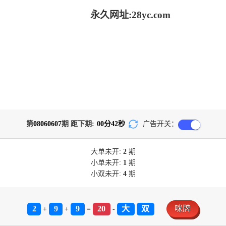
永久网址:28yc.com
第
08060607
期 距下期:
00
分
42
秒
广告开关：
大单
未开:
2
期
小单
未开:
1
期
小双
未开:
4
期
2
9
9
20
大
双
咪牌
+
+
=
-