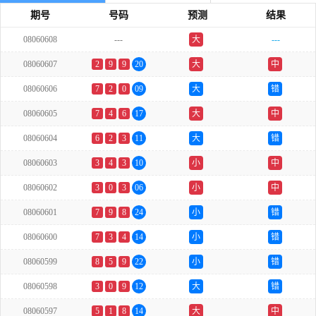
期号
号码
预测
结果
08060608
---
大
---
双
08060607
2
9
9
20
大
中
08060606
7
2
0
09
大
错
08060605
7
4
6
17
大
中
08060604
6
2
3
11
大
错
08060603
3
4
3
10
小
中
08060602
3
0
3
06
小
中
08060601
7
9
8
24
小
错
08060600
7
3
4
14
小
错
08060599
8
5
9
22
小
错
08060598
3
0
9
12
大
错
08060597
5
1
8
14
大
中