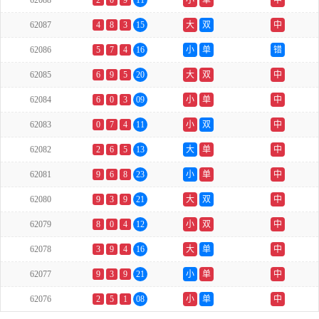
62088
2
0
9
11
小
单
中
62087
4
8
3
15
大
双
中
62086
5
7
4
16
小
单
错
62085
6
9
5
20
大
双
中
62084
6
0
3
09
小
单
中
62083
0
7
4
11
小
双
中
62082
2
6
5
13
大
单
中
62081
9
6
8
23
小
单
中
62080
9
3
9
21
大
双
中
62079
8
0
4
12
小
双
中
62078
3
9
4
16
大
单
中
62077
9
3
9
21
小
单
中
62076
2
5
1
08
小
单
中