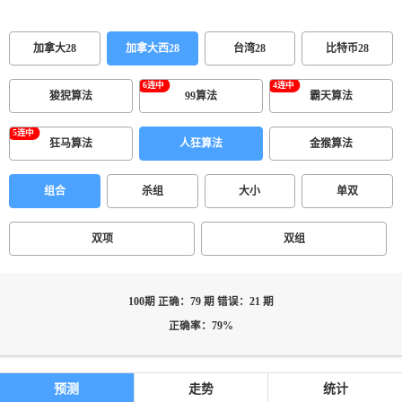
加拿大28
加拿大西28
台湾28
比特币28
狻猊算法
99算法
霸天算法
狂马算法
人狂算法
金猴算法
组合
杀组
大小
单双
双项
双组
100期 正确：79 期 错误：21 期
正确率：79%
预测
走势
统计