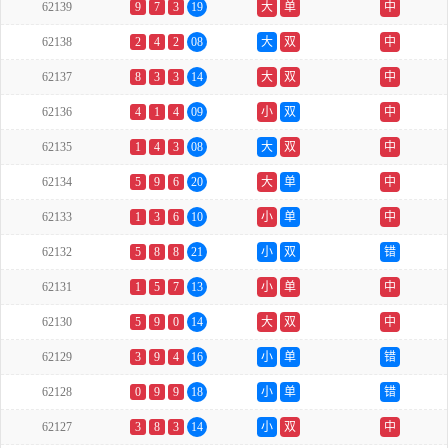
62139
9
7
3
19
大
单
中
62138
2
4
2
08
大
双
中
62137
8
3
3
14
大
双
中
62136
4
1
4
09
小
双
中
62135
1
4
3
08
大
双
中
62134
5
9
6
20
大
单
中
62133
1
3
6
10
小
单
中
62132
5
8
8
21
小
双
错
62131
1
5
7
13
小
单
中
62130
5
9
0
14
大
双
中
62129
3
9
4
16
小
单
错
62128
0
9
9
18
小
单
错
62127
3
8
3
14
小
双
中