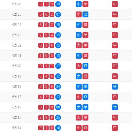
62126
3
7
9
19
小
单
中
62125
5
0
2
07
小
双
中
62124
8
9
2
19
小
单
中
62123
2
9
4
15
小
单
中
62122
0
9
6
15
大
单
中
62121
1
9
5
15
小
单
中
62120
9
1
7
17
大
双
中
62119
2
4
6
12
大
双
中
62118
9
9
6
24
小
单
错
62117
4
3
6
13
小
双
中
62116
5
3
0
08
大
单
错
62115
8
8
9
25
大
单
中
62114
9
1
0
10
小
双
中