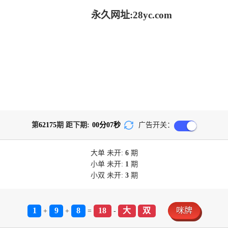
永久网址:28yc.com
第
62175
期 距下期:
00
分
07
秒
广告开关：
大单
未开:
6
期
小单
未开:
1
期
小双
未开:
3
期
1
9
8
18
大
双
咪牌
+
+
=
-