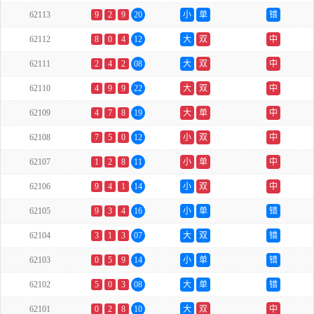
62113
9
2
9
20
小
单
错
62112
8
0
4
12
大
双
中
62111
2
4
2
08
大
双
中
62110
4
9
9
22
大
双
中
62109
4
7
8
19
大
单
中
62108
7
5
0
12
小
双
中
62107
1
2
8
11
小
单
中
62106
9
4
1
14
小
双
中
62105
9
3
4
16
小
单
错
62104
3
1
3
07
大
双
错
62103
0
5
9
14
小
单
错
62102
5
0
3
08
大
单
错
62101
0
2
8
10
大
双
中