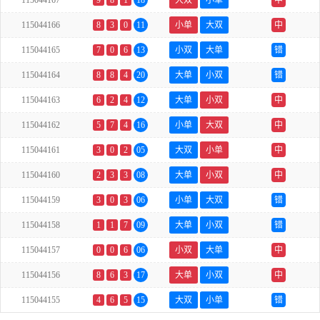
115044167
9
8
1
18
大双
小单
中
115044166
8
3
0
11
小单
大双
中
115044165
7
0
6
13
小双
大单
错
115044164
8
8
4
20
大单
小双
错
115044163
6
2
4
12
大单
小双
中
115044162
5
7
4
16
小单
大双
中
115044161
3
0
2
05
大双
小单
中
115044160
2
3
3
08
大单
小双
中
115044159
3
0
3
06
小单
大双
错
115044158
1
1
7
09
大单
小双
错
115044157
0
0
6
06
小双
大单
中
115044156
8
6
3
17
大单
小双
中
115044155
4
6
5
15
大双
小单
错