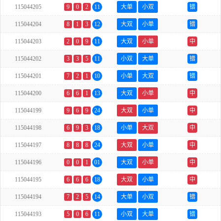
115044205
9
0
2
11
大单
小双
错
115044204
8
1
3
12
大双
小单
错
115044203
2
0
9
11
大双
小单
中
115044202
3
3
5
11
小双
大单
错
115044201
7
2
1
10
小单
大双
错
115044200
6
6
1
13
大双
小单
中
115044199
9
6
9
24
大双
小单
中
115044198
6
9
3
18
小单
大双
中
115044197
8
8
8
24
大双
小单
中
115044196
0
0
1
01
大双
小单
中
115044195
6
6
6
18
大双
小单
中
115044194
7
2
5
14
大单
小双
错
115044193
5
0
6
11
小双
大单
错