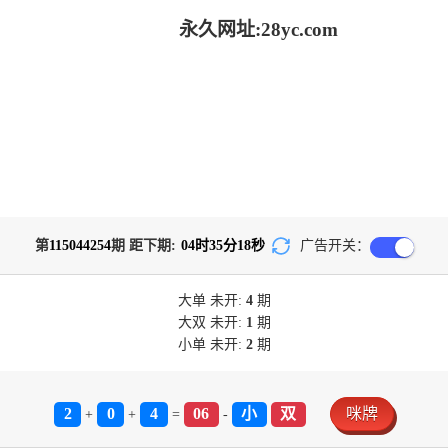
永久网址:28yc.com
第
115044254
期 距下期:
04
时
35
分
18
秒
广告开关：
大单
未开:
4
期
大双
未开:
1
期
小单
未开:
2
期
2
0
4
06
小
双
咪牌
+
+
=
-