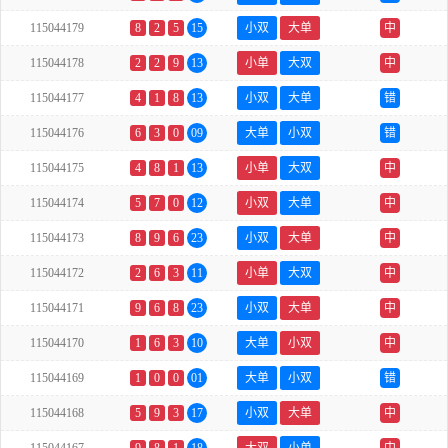
115044179
8
2
5
15
小双
大单
中
115044178
2
2
9
13
小单
大双
中
115044177
4
1
8
13
小双
大单
错
115044176
6
3
0
09
大单
小双
错
115044175
4
8
1
13
小单
大双
中
115044174
5
7
0
12
小双
大单
中
115044173
8
9
6
23
小双
大单
中
115044172
2
6
3
11
小单
大双
中
115044171
9
6
8
23
小双
大单
中
115044170
1
6
3
10
大单
小双
中
115044169
1
0
0
01
大单
小双
错
115044168
5
9
3
17
小双
大单
中