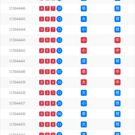
115044446
4
7
7
18
单
错
115044445
2
6
5
13
大
错
115044444
6
2
7
15
小
错
115044443
3
6
3
12
小
中
115044442
4
8
0
12
小
中
115044441
3
8
4
15
双
错
115044440
1
0
4
05
单
中
115044439
8
4
4
16
大
中
115044438
4
2
5
11
大
错
115044437
9
8
9
26
小
错
115044436
6
0
0
06
单
错
115044435
3
0
8
11
大
错