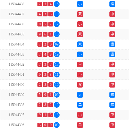
115044408
7
5
4
16
小
错
115044407
4
3
3
10
双
中
115044406
0
5
7
12
小
中
115044405
9
6
1
16
双
中
115044404
7
2
0
09
双
错
115044403
7
4
8
19
小
错
115044402
7
3
7
17
单
中
115044401
0
3
8
11
小
中
115044400
2
8
6
16
双
中
115044399
5
0
1
06
大
错
115044398
2
8
2
12
单
错
115044397
9
1
3
13
小
中
115044396
3
0
0
03
单
中