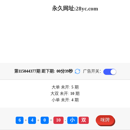
永久网址:28yc.com
第
115044377
期 距下期:
00
分
39
秒
广告开关：
大单
未开:
5
期
大双
未开:
10
期
小单
未开:
4
期
6
4
0
10
小
双
咪牌
+
+
=
-