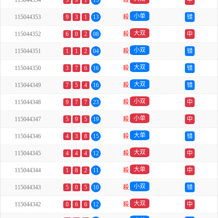
115044354
3
9
1
13
殺
中
小单
115044353
9
3
1
13
殺
错
大双
115044352
6
0
2
08
殺
中
小双
115044351
1
1
2
04
殺
错
大双
115044350
3
7
6
16
殺
错
大双
115044349
7
5
4
16
殺
错
小双
115044348
9
7
7
23
殺
中
小单
115044347
5
9
5
19
殺
中
大单
115044346
4
3
8
15
殺
错
大双
115044345
4
4
4
12
殺
中
大单
115044344
1
8
2
11
殺
中
小双
115044343
5
0
5
10
殺
错
大双
115044342
0
6
6
12
殺
中